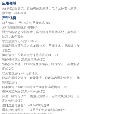
应用领域
药品稳定性测试、食品有效期测试、电子元件老化测试、
微生物、样本存储
产品优势
超凡节能：1天2.5度电 节能高达90%
ART智感能控技术 省电90%
通过智能动态控制技术，实现制冷量最优匹配，蒸发器不
结霜，出色节能
水滴预热汽化
耗水<320ml/天
最新高温水蒸气喷入式加湿技术，节能省水，显著减少加
水频次
恒稳运行：长周期运行保持温度波动±0.2℃
智能模糊算法
温度波动度±0.2℃
智能控温系统，PT100温度传感器，精准控温，温度波动
度±0.2℃
双蒸发器运行
4℃无霜环境
双蒸发器独立运行，智能除湿，设定箱内温度低至4℃，无
霜稳定运行
精准恒匀
：810/1060升大空间保持温度均匀±0.5℃
循环风流系统
温度均匀性±0.5℃
风速10级均匀调节，预混分流循环，点阵式风流系统，温
度均匀性±0.5℃
进口湿度传感器
10～95%RH宽湿域
湿度控制范围更广，满足用户更多苛刻试验条件