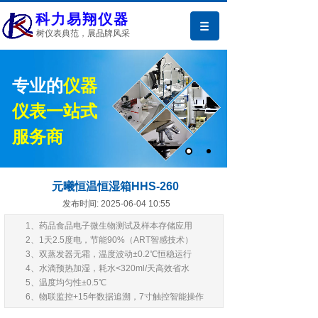
科力易翔仪器
树仪表典范，展品牌风采
专业的
仪器
仪表一站式
服务商
元曦恒温恒湿箱HHS-260
发布时间: 2025-06-04 10:55
1、药品食品电子微生物测试及样本存储应用
2、1天2.5度电，节能90%（ART智感技术）
3、双蒸发器无霜，温度波动±0.2℃恒稳运行
4、水滴预热加湿，耗水<320ml/天高效省水
5、温度均匀性±0.5℃
产品中心
6、物联监控+15年数据追溯，7寸触控智能操作