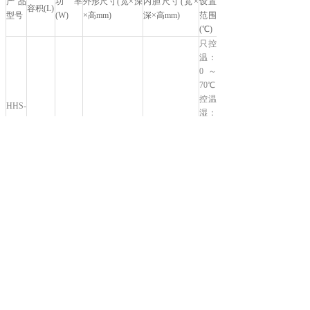
产品
功率
外形尺寸(宽×深
内胆尺寸(宽×
设置
容积(L)
型号
(W)
×高mm)
深×高mm)
范围
(℃)
只控
温：
0～
70℃
控温
HHS-
湿：
260
10～
HHS-
260
1500
640×630×1650
520×568×1000
70℃
500
515
2000
1050×1000×1858
650×630×1260
控温
HHS-
816
2000
1500×1000×1858
1100×590×1260
光：
810
1070
2600
1750×1000×1858
1350×630×1260
0～
HHS-
60℃
1060
控温
湿
光：
10～
60℃
灯板
数量
电压
温度波
温度均
搁板数量标配/
温度传感器
(选