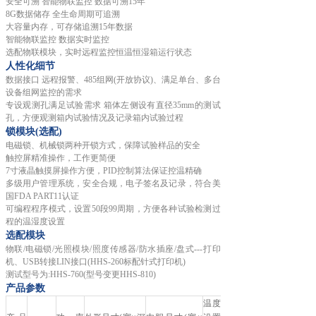
安全可溯
智能物联监控
数据可溯15年
8G数据储存 全生命周期可追溯
大容量内存，可存储追溯15年数据
智能物联监控
数据实时监控
选配物联模块，实时远程监控恒温恒湿箱运行状态
人性化细节
数据接口
远程报警、
485组网(开放协议)、满足单台、多台
设备组网监控的需求
专设观测孔满足试验需求
箱体左侧设有直径
35mm的测试
孔，方便观测箱内试验情况及记录箱内试验过程
锁模块(选配)
电磁锁、机械锁两种开锁方式，保障试验样品的安全
触控屏精准操作，工作更简便
7寸液晶触摸屏操作方便，PID控制算法保证控温精确
多级用户管理系统，安全合规，电子签名及记录，符合美
国FDA PART11认证
可编程程序模式，设置50段99周期，方便各种试验检测过
程的温湿度设置
选配模块
物联/电磁锁/光照模块/照度传感器/防水插座/盘式---打印
机、USB转接LIN接口(HHS-260标配针式打印机)
测试型号为:HHS-760(型号变更HHS-810)
产品参数
温度