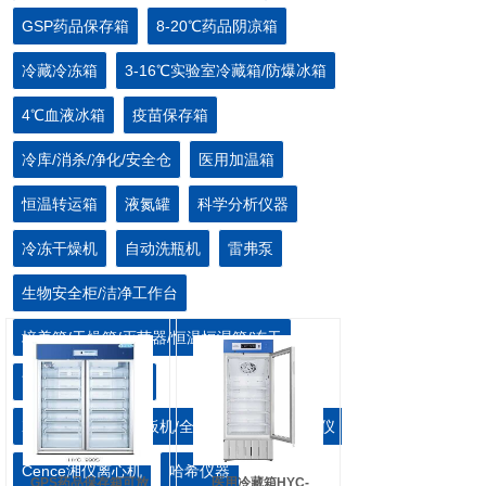
GSP药品保存箱
8-20℃药品阴凉箱
冷藏冷冻箱
3-16℃实验室冷藏箱/防爆冰箱
4℃血液冰箱
疫苗保存箱
冷库/消杀/净化/安全仓
医用加温箱
恒温转运箱
液氮罐
科学分析仪器
冷冻干燥机
自动洗瓶机
雷弗泵
生物安全柜/洁净工作台
培养箱/干燥箱/灭菌器/恒温恒湿箱/冻干
离心机/血浆速冻机
Xylem仪器设备/洗板机/全自动样本处理/酶标仪
Cence湘仪离心机
哈希仪器
GPS药品保存箱可放
医用冷藏箱HYC-