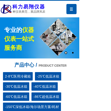
科力易翔仪器
树仪表典范，展品牌风采
专业的
仪器
仪表一站式
服务商
产品中心 /
PRODUCT CENTER
2-8℃医用冷藏箱
-25℃低温冰箱
-30℃低温冰箱
-40℃低温冰箱
-60℃低温冰箱
-86℃超低温冰箱
-150℃深低冰箱/海尔场景方案/耗材