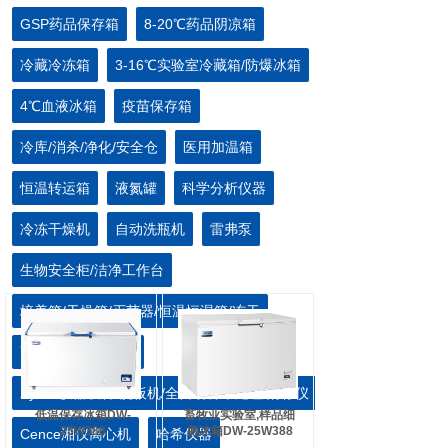
GSP药品保存箱
8-20℃药品阴凉箱
冷藏冷冻箱
3-16℃实验室冷藏箱/防爆冰箱
4℃血液冰箱
疫苗保存箱
冷库/消杀/净化/安全仓
医用加温箱
恒温转运箱
液氮罐
科学分析仪器
冷冻干燥机
自动洗瓶机
雷弗泵
生物安全柜/洁净工作台
培养箱/干燥箱/灭菌器/恒温恒湿箱/冻干
离心机/血浆速冻机
Xylem仪器设备/洗板机/全自动样本处理/酶标仪
低温保存冰箱DW-
畜牧业实验室,样品细
25W388
胞冰箱DW-25W388
Cence湘仪离心机
哈希仪器