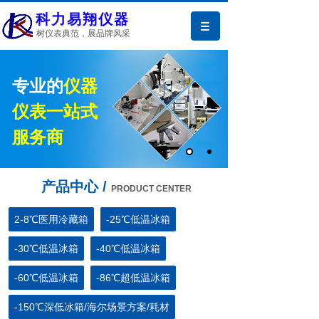
科力易翔仪器
树仪表典范，展品牌风采
专业的
仪器
仪表一站式
服务商
产品中心 /
PRODUCT CENTER
2-8℃医用冷藏箱
-25℃低温冰箱
-30℃低温冰箱
-40℃低温冰箱
-60℃低温冰箱
-86℃超低温冰箱
-150℃深低冰箱/海尔场景方案/耗材